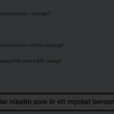
en del av
British American Tobacoo
(BAT) vilket kan sk
otinportioner i Sverige?
erkningen av nikotinprodukterna
VELO
och
LUNDGRENs
s
 del av BAT 2017.
T‑koncernens rökfria strategi?
 British American Tobacco‑koncernen och ansvarar främ
mpany från andra BAT‑bolag?
AT
hanteras utveckling och tillverkning av rökfria nikot
affärsområden inom koncernen. R.J. Reynolds utgör därm
 sig från andra bolag inom BAT genom sitt fokus på tob
nens snus‑ och nikotinportioner.
r för separata produktkategorier eller geografiska omr
snus. R.J. Reynolds är därmed ett nationellt inriktat t