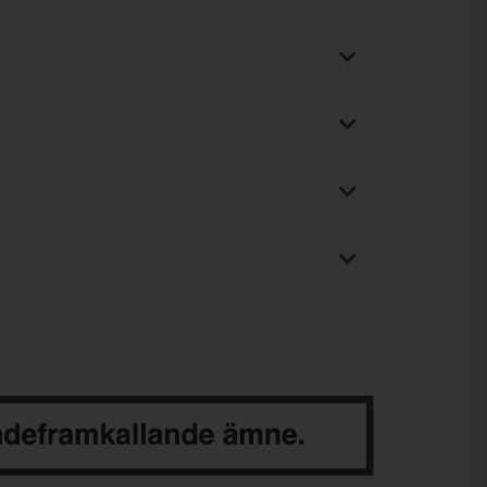
önjas i logotypen.
köts av BAT Sweden.
st för tobaksbaserade produkter på
inprodukter, såsom snus och
ed en del av BAT:s totala verksamhet,
aksprodukter för den
amerikanska
åden, exempelvis svenska bolag som
obaksbolag inom en global koncern med