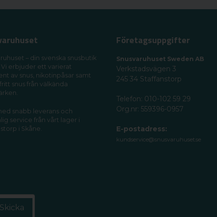
varuhuset
Företagsuppgifter
ruhuset – din svenska snusbutik
Snusvaruhuset Sweden AB
 Vi erbjuder ett varierat
Verkstadsvägen 3
ent av snus, nikotinpåsar samt
245 34 Staffanstorp
fritt snus från välkända
ärken.
Telefon: 010-102 59 29
Org.nr: 559396-0957
 med snabb leverans och
ig service från vårt lager i
E-postadress:
storp i Skåne.
kundservice@snusvaruhuset.se
Skicka