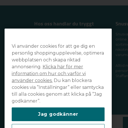
Hos oss handlar du tryggt
Snus
Handla tryggt och säkert och få din
Snusva
online.
order levererad snabbt och smidigt
sortim
Vi använder cookies för att ge dig en
av din favoritleverantör!
nikotin
personlig shoppingupplevelse, optimera
varum
webbplatsen och skapa riktad
Alltid
annonsering.
Klicka här för mer
personl
information om hur och varför vi
Staffan
använder cookies.
Du kan blockera
cookies via ”Inställningar” eller samtycka
till alla cookies genom att klicka på ”Jag
godkänner”.
Prenumerera på vårt nyhetsbrev
Jag godkänner
email
Mejladress