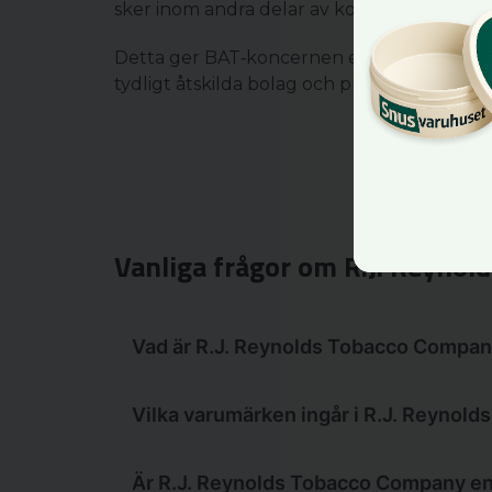
sker inom andra delar av koncernen, bland 
Detta ger BAT‑koncernen en struktur där a
tydligt åtskilda bolag och produktkategorie
Vanliga frågor om R.J. Reyno
Vad är R.J. Reynolds Tobacco Compa
R.J. Reynolds Tobacco Company är ett
Vilka varumärken ingår i R.J. Reynol
Det finns en hel del välkända varumär
Är R.J. Reynolds Tobacco Company en