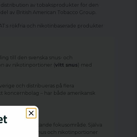
 distribution av tobaksprodukter för den
 del av British American Tobacco Group.
T:s rökfria och nikotinbaserade produkter
ng till den svenska snus- och
n av nikotinportioner (
vitt snus
) med
Sverige och distribueras på flera
skt koncernbolag – har både amerikansk
ter utgör ett växande fokusområde. Själva
llverkning av snus och nikotinportioner