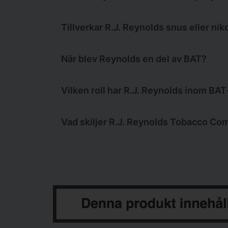
Grizzly, Kodiak och Cougar.
Ja, R.J. Reynolds Tobacco Company är 
Tillverkar R.J. Reynolds snus eller nik
Nej, det kan man inte säga utan tillv
När blev Reynolds en del av BAT?
R.J. Reynolds Tobacco Company blev en
Vilken roll har R.J. Reynolds inom BA
R.J. Reynolds Tobacco Company ingår i
Vad skiljer R.J. Reynolds Tobacco Co
den amerikanska marknaden. Inom
B
nikotinportioner, av andra bolag och 
R.J. Reynolds Tobacco Company skiljer
men har inte huvudansvaret för koncer
marknaden
. Andra BAT‑bolag ansvara
arbetar med nikotinportioner och vitt 
flera tydligt åtskilda affärsområden.