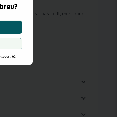
sbrev?
oduktion existerar parallellt, men inom
etspolicy
här
.
baksprodukter.
el, Lucky Strike, Pall Mall,
VELO
,