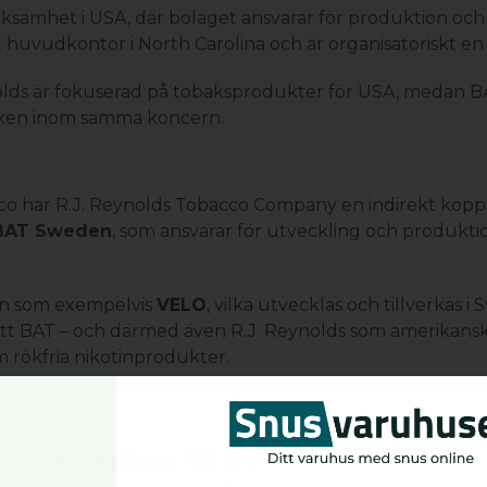
ksamhet i USA, där bolaget ansvarar för produktion och
 huvudkontor i North Carolina och är organisatoriskt en
lds är fokuserad på tobaksprodukter för USA, medan BA
ken inom samma koncern.
 har R.J. Reynolds Tobacco Company en indirekt koppli
BAT Sweden
, som ansvarar för utveckling och produktio
n som exempelvis
VELO
, vilka utvecklas och tillverkas i 
 att BAT – och därmed även R.J. Reynolds som amerikan
 rökfria nikotinprodukter.
rökfria alternativ?
v BAT:s övergripande strategi där rökfria nikotinproduk
Är du över 18 år?
tobaksbaserade produkter i USA, medan utveckling och ti