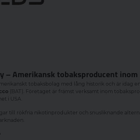
ny – Amerikansk tobaksproducent inom
amerikanskt tobaksbolag med lång historik och är idag e
cco
(BAT). Företaget är främst verksamt inom tobaksp
et i USA.
 till rökfria nikotinprodukter och snusliknande alterna
marknaden.
?