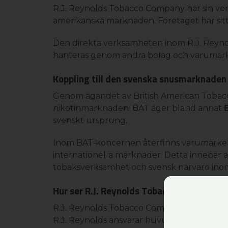
R.J. Reynolds Tobacco Company har sin ver
amerikanska marknaden. Företaget har sitt
Den direkta verksamheten inom R.J. Reyno
hanteras genom andra bolag och varumär
Koppling till den svenska snusmarknaden
Genom ägandet av British American Tobacco
nikotinmarknaden. BAT äger bland annat
svenskt ursprung.
Inom BAT‑koncernen återfinns varumärke
internationella marknader. Detta innebär
tobaksverksamhet och svensk närvaro inom
Hur ser R.J. Reynolds Tobacco Company på 
R.J. Reynolds Tobacco Company är en del a
R.J. Reynolds ansvarar huvudsakligen för 